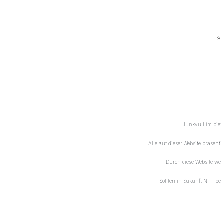
St
Junkyu Lim biete
Alle auf dieser Website präsen
Durch diese Website w
Sollten in Zukunft NFT-be