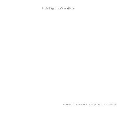
E-Mail:
gyunst@gmail.com
© 2026 Editor and Webdesign: Junkyu Lim. Foto: M