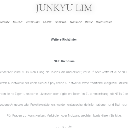
JUNKYU LIM
artseite
Malerei
Zeichnung
Grafik
Skluptur
Biografie
Presse
Datenschutz
Weitere Richtlinien
NFT-Richtlinie
t derzeit keine NFTs (Non-Fungible Tokens) an und erstellt, verkauft oder vertreibt keine NFT
tierten Kunstwerke beziehen sich auf physische Kunstwerke sowie traditionelle digitale Darstel
erden keine Eigentumsrechte, Lizenzen oder digitalen Token im Zusammenhang mit NFTs über
zogene Angebote oder Projekte entstehen, werden entsprechende Informationen und Bedingung
Für Fragen zu Kunstwerken, Verkäufen oder Nutzungsrechten kontaktieren Sie bitte:
Junkyu Lim